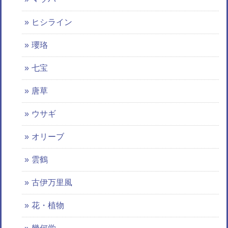
ヒシライン
瓔珞
七宝
唐草
ウサギ
オリーブ
雲鶴
古伊万里風
花・植物