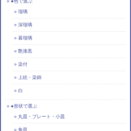
●色で選ぶ
瑠璃
深瑠璃
暮瑠璃
艶漆黒
染付
上絵・染錦
白
●形状で選ぶ
丸皿・プレート・小皿
角皿