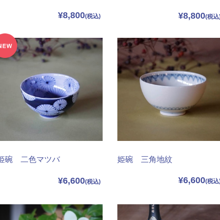
¥8,800
¥8,800
姫碗 三角地紋
姫碗 二色マツバ
¥6,600
¥6,600