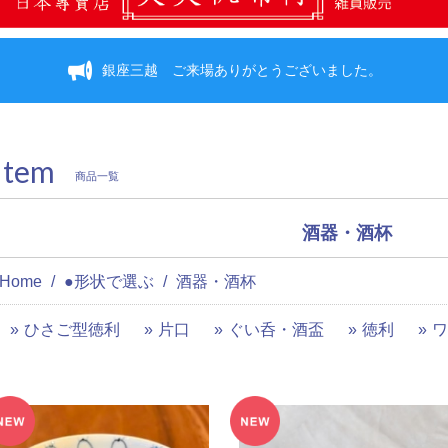
銀座三越 ご来場ありがとうございました。
Item
商品一覧
酒器・酒杯
Home
●形状で選ぶ
酒器・酒杯
ひさご型徳利
片口
ぐい呑・酒盃
徳利
ワ