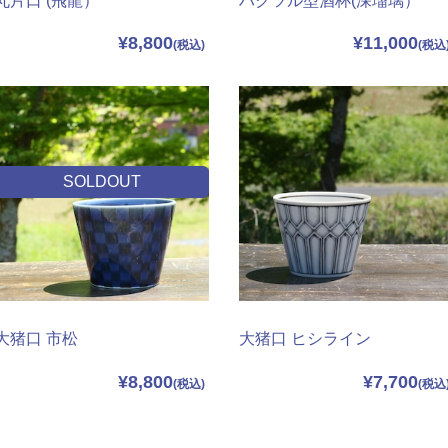
丸片口 (飛龍）
ハクツル型酒杯(深瑠璃）
¥8,800
¥11,000
SOLDOUT
大猪口 市松
大猪口 ヒシライン
¥8,800
¥7,700