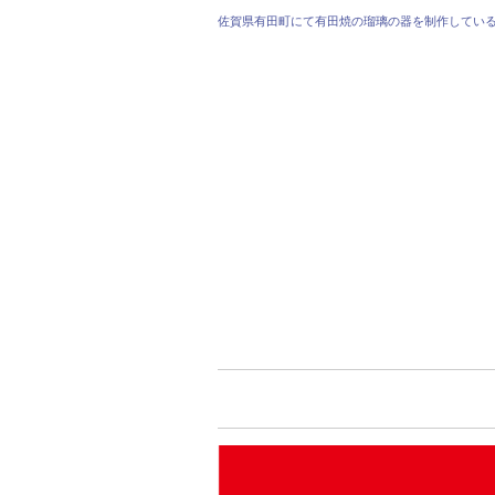
佐賀県有田町にて有田焼の瑠璃の器を制作してい