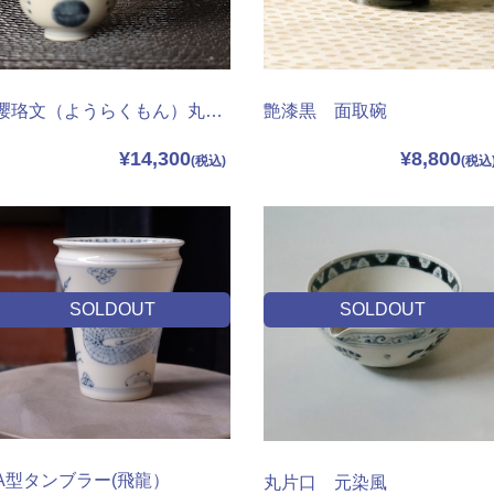
瓔珞文（ようらくもん）丸片口＆酒杯
艶漆黒 面取碗
¥14,300
¥8,800
SOLDOUT
SOLDOUT
A型タンブラー(飛龍）
丸片口 元染風