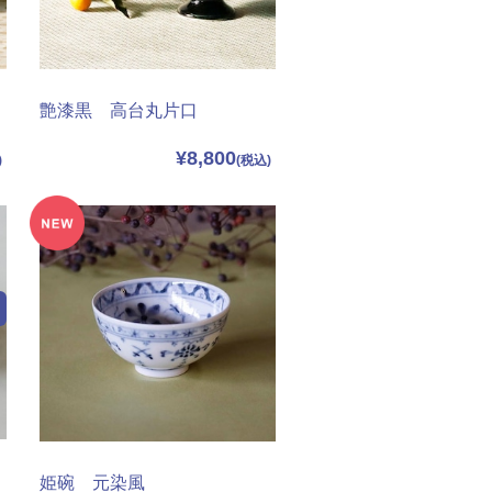
艶漆黒 高台丸片口
¥8,800
姫碗 元染風