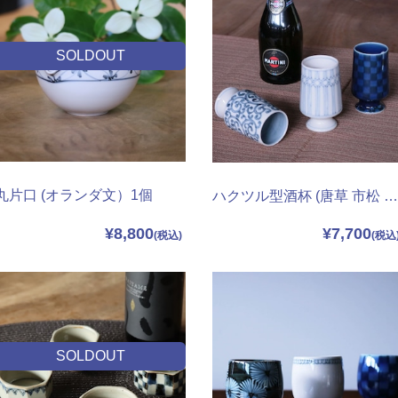
SOLDOUT
丸片口 (オランダ文）1個
ハクツル型酒杯 (唐草 市松 ヒシライン)
¥8,800
¥7,700
SOLDOUT