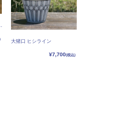
ライン マツモン) 1客
大猪口 ヒシライン
¥7,700