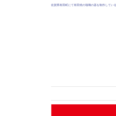
佐賀県有田町にて有田焼の瑠璃の器を制作してい