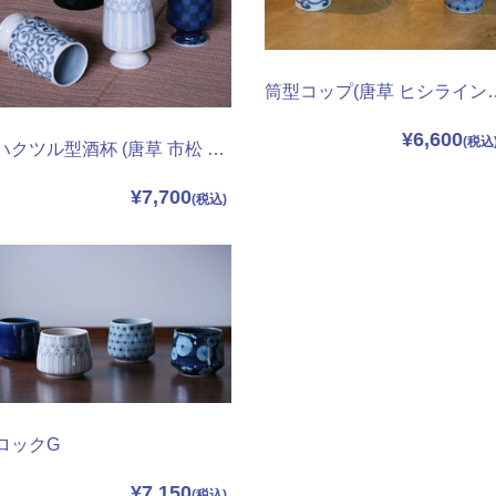
筒型コップ(唐草 ヒシ
¥6,600
ハクツル型酒杯 (唐草 市松 ヒシライン)
¥7,700
ロックG
¥7,150