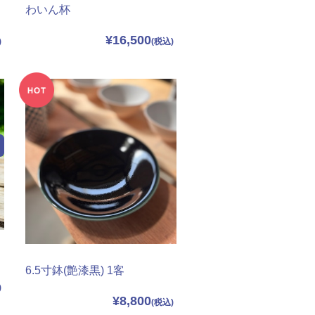
わいん杯
¥16,500
6.5寸鉢(艶漆黒) 1客
¥8,800