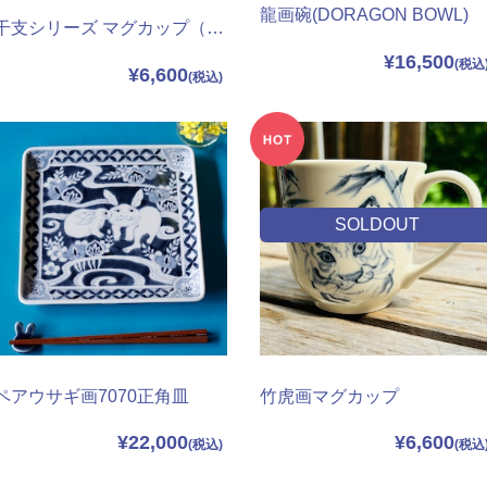
龍画碗(DORAGON BOWL)
干支シリーズ マグカップ（午年）
¥16,500
¥6,600
SOLDOUT
ペアウサギ画7070正角皿
竹虎画マグカップ
¥22,000
¥6,600