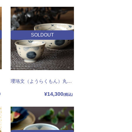
SOLDOUT
瓔珞文（ようらくもん）丸片口＆酒杯
¥14,300