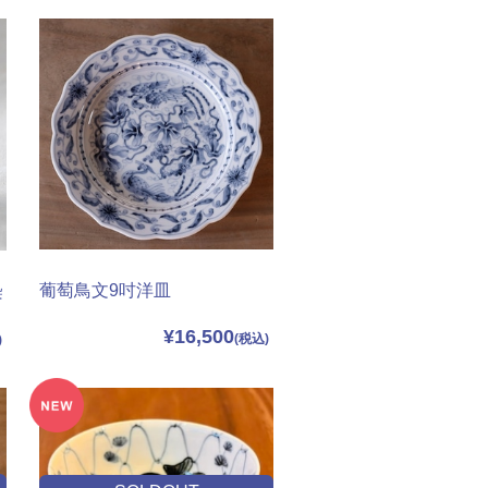
葡萄鳥文9吋洋皿
染
¥16,500