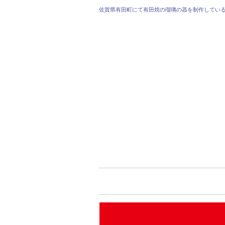
佐賀県有田町にて有田焼の瑠璃の器を制作してい