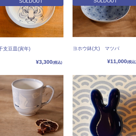
SOLDOUT
SOLDOUT
ヨホウ鉢(大) マツバ
干支豆皿(寅年)
¥11,000
¥3,300