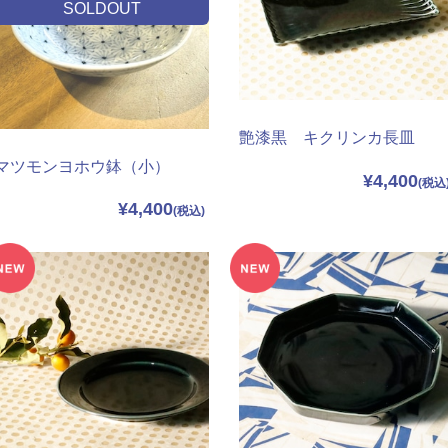
SOLDOUT
艶漆黒 キクリンカ長皿
マツモンヨホウ鉢（小）
¥4,400
¥4,400