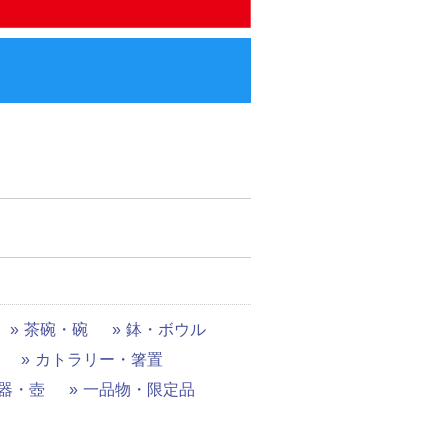
茶碗・碗
鉢・ボウル
カトラリー・箸置
器・壺
一品物・限定品