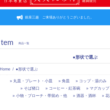
銀座三越 ご来場ありがとうございました。
Item
商品一覧
●形状で選ぶ
Home
●形状で選ぶ
丸皿・プレート・小皿
角皿
コップ・湯のみ
そば猪口
コーヒー・紅茶碗
マグカップ
小物・ブローチ・帯留め・他
酒器・酒杯
花