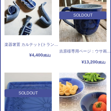
SOLDOUT
楽器箸置 カルテット(トランペット ヴァイオリン サキソホン ホルン) 4種セット
吉原様専用ページ：ウサ画マグカップ(左利き用)
¥4,400
¥13,200
SOLDOUT