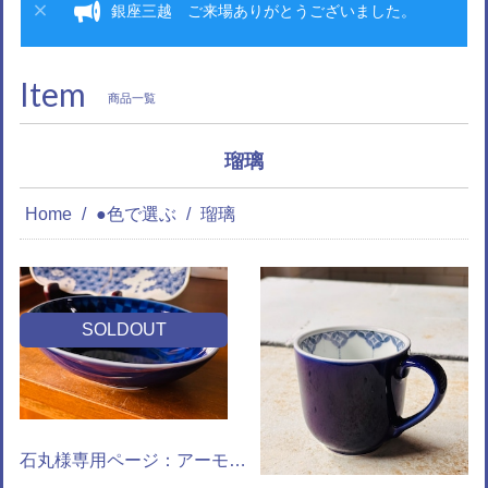
銀座三越 ご来場ありがとうございました。
Item
商品一覧
瑠璃
Home
●色で選ぶ
瑠璃
SOLDOUT
石丸様専用ページ：アーモンドボウル (市松 )