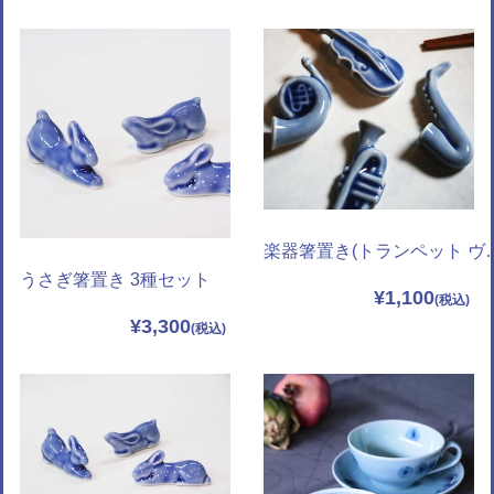
楽器箸置き(トランペット ヴァ
うさぎ箸置き 3種セット
¥1,100
¥3,300