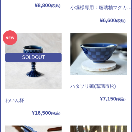
¥8,800
小堀様専用：瑠璃釉マグカップ（瓔珞）
¥6,600
SOLDOUT
ハタソリ碗(瑠璃市松)
¥7,150
わいん杯
¥16,500