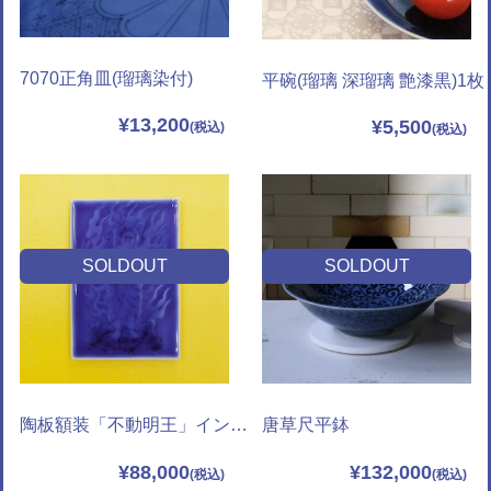
7070正角皿(瑠璃染付)
平碗(瑠璃 深瑠璃 艶漆黒)1枚
¥13,200
¥5,500
SOLDOUT
SOLDOUT
陶板額装「不動明王」インチサイズ
唐草尺平鉢
¥88,000
¥132,000