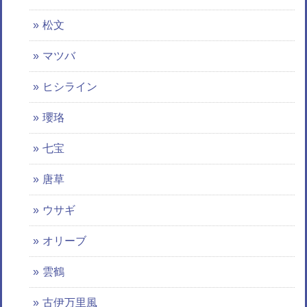
松文
マツバ
ヒシライン
瓔珞
七宝
唐草
ウサギ
オリーブ
雲鶴
古伊万里風