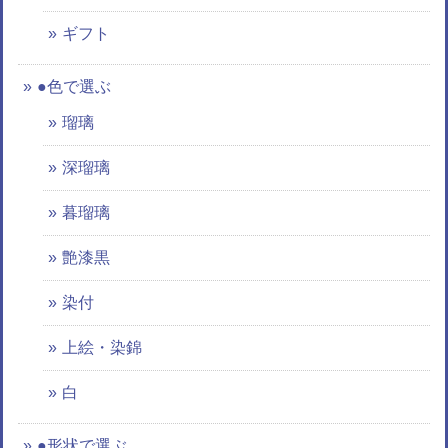
ギフト
●色で選ぶ
瑠璃
深瑠璃
暮瑠璃
艶漆黒
染付
上絵・染錦
白
●形状で選ぶ