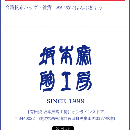
台湾帆布バッグ・雑貨 めいめいはんぷぎょう
【有田焼 坂本窯陶工房】オンラインストア
〒8440022 佐賀県西松浦郡有田町黒牟田丙3127番地1