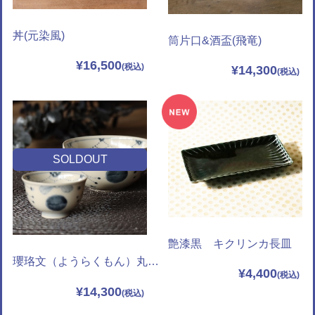
丼(元染風)
筒片口&酒盃(飛竜)
¥16,500
¥14,300
SOLDOUT
艶漆黒 キクリンカ長皿
瓔珞文（ようらくもん）丸片口＆酒杯
¥4,400
¥14,300