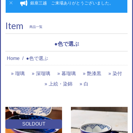
銀座三越 ご来場ありがとうございました。
Item
商品一覧
●色で選ぶ
Home
●色で選ぶ
瑠璃
深瑠璃
暮瑠璃
艶漆黒
染付
上絵・染錦
白
SOLDOUT