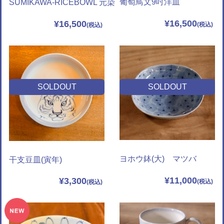
葡萄鳥文9吋洋皿
SUMIKAWA-RICEBOWL 元染
¥16,500
¥16,500
SOLDOUT
SOLDOUT
ヨホウ鉢(大) マツバ
干支豆皿(寅年)
¥11,000
¥3,300