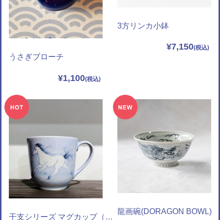
3方リンカ小鉢
¥7,150
うさぎブローチ
¥1,100
龍画碗(DORAGON BOWL)
干支シリーズ マグカップ（午年）