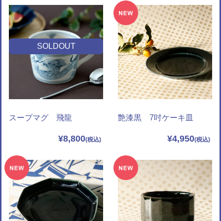
SOLDOUT
スープマグ 飛龍
艶漆黒 7吋ケーキ皿
¥8,800
¥4,950