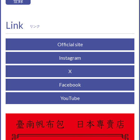
登録
Link
リンク
Official site
Instagram
X
Facebook
YouTube