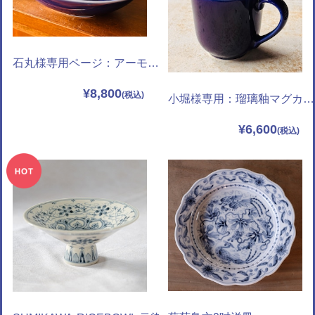
石丸様専用ページ：アーモンドボウル (市松 )
¥8,800
小堀様専用：瑠璃釉マグカップ（瓔珞）
¥6,600