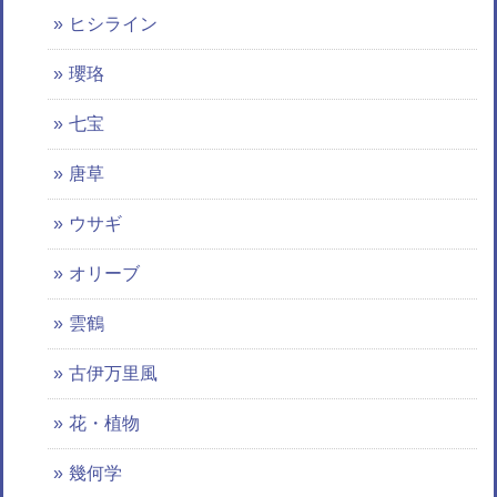
ヒシライン
瓔珞
七宝
唐草
ウサギ
オリーブ
雲鶴
古伊万里風
花・植物
幾何学