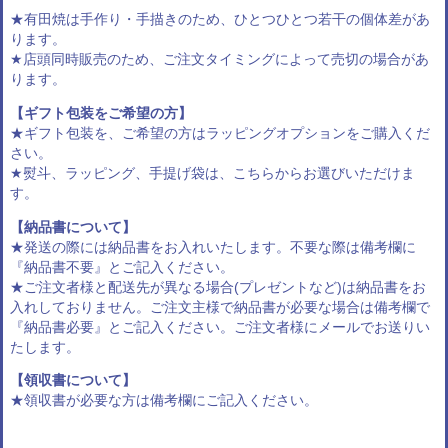
★有田焼は手作り・手描きのため、ひとつひとつ若干の個体差があ
ります。
★店頭同時販売のため、ご注文タイミングによって売切の場合があ
ります。
【ギフト包装をご希望の方】
★ギフト包装を、ご希望の方は
ラッピングオプション
をご購入くだ
さい。
★熨斗、ラッピング、手提げ袋は、
こちらからお選びいただけま
す
。
【納品書について】
★発送の際には納品書をお入れいたします。不要な際は備考欄に
『納品書不要』とご記入ください。
★ご注文者様と配送先が異なる場合(プレゼントなど)は納品書をお
入れしておりません。ご注文主様で納品書が必要な場合は備考欄で
『納品書必要』とご記入ください。ご注文者様にメールでお送りい
たします。
【領収書について】
★領収書が必要な方は備考欄にご記入ください。