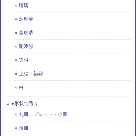
瑠璃
深瑠璃
暮瑠璃
艶漆黒
染付
上絵・染錦
白
●形状で選ぶ
丸皿・プレート・小皿
角皿