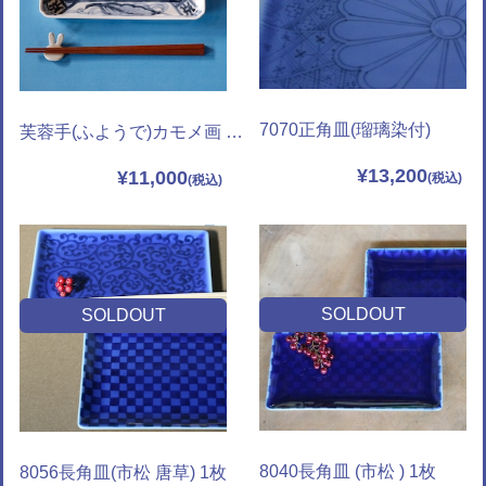
7070正角皿(瑠璃染付)
芙蓉手(ふようで)カモメ画 木甲長皿
¥13,200
¥11,000
SOLDOUT
SOLDOUT
8040長角皿 (市松 ) 1枚
8056長角皿(市松 唐草) 1枚