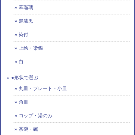
暮瑠璃
艶漆黒
染付
上絵・染錦
白
●形状で選ぶ
丸皿・プレート・小皿
角皿
コップ・湯のみ
茶碗・碗