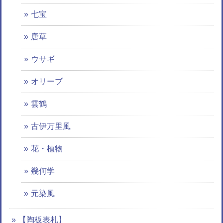
七宝
唐草
ウサギ
オリーブ
雲鶴
古伊万里風
花・植物
幾何学
元染風
【陶板表札】