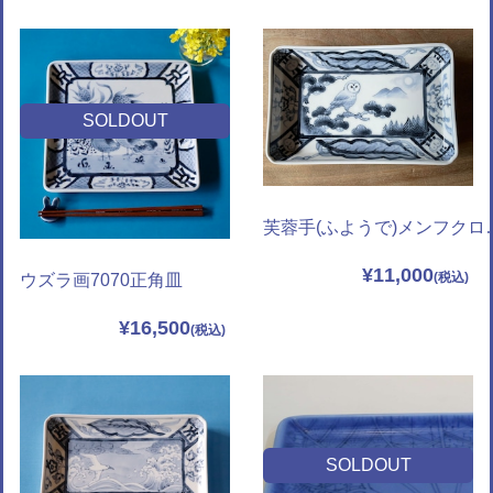
SOLDOUT
芙蓉手(ふようで)
¥11,000
ウズラ画7070正角皿
¥16,500
SOLDOUT