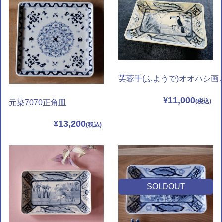
芙蓉手(ふようで
¥11,000
元染7070正角皿
¥13,200
SOLDOUT