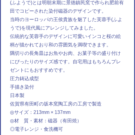
(ふようで)とは明朝末期に景徳鎮民窯で作られ肥前有
田でコピーされた染付磁器のデザインです。
当時のヨーロッパの王侯貴族を魅了した芙蓉手(ふよ
うで)を現代風にアレンジしてみました。
伝統的な芙蓉手のデザインに可愛いインコと桜の絵
柄が描かれており和の雰囲気を満喫できます。
隅切りの長角皿はお魚やお肉、お菓子等の盛り付け
にぴったりのサイズ感です。自宅用はもちろんプレ
ゼントにもおすすめです。
圧力鋳込成型
手描き染付
日本製
佐賀県有田町の坂本窯陶工房の工房で製造
◎サイズ：213mm × 137mm
◎材 質・素材：磁器（有田焼）
◎電子レンジ・食洗機可