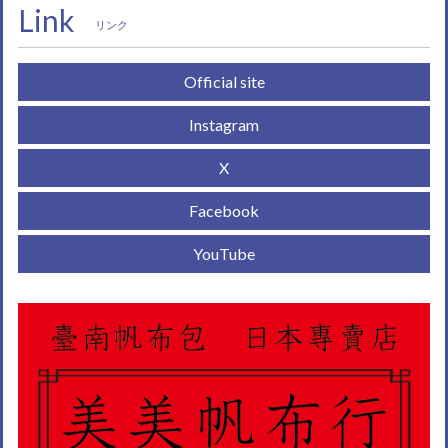
Link
リンク
Official site
Instagram
X
Facebook
YouTube