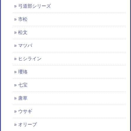
弓道部シリーズ
市松
松文
マツバ
ヒシライン
瓔珞
七宝
唐草
ウサギ
オリーブ