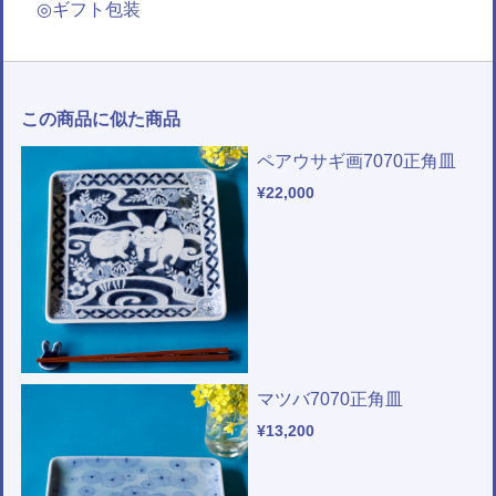
◎ギフト包装
この商品に似た商品
ペアウサギ画7070正角皿
¥22,000
マツバ7070正角皿
¥13,200