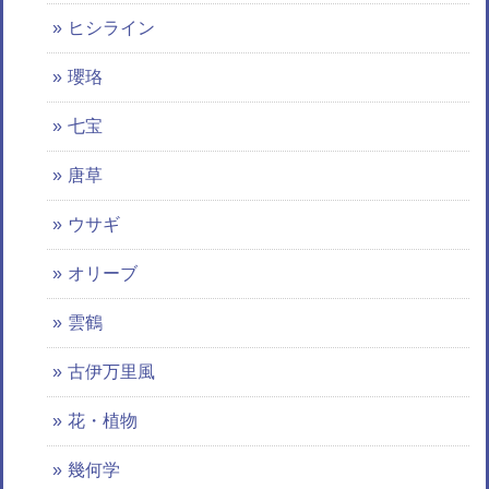
ヒシライン
瓔珞
七宝
唐草
ウサギ
オリーブ
雲鶴
古伊万里風
花・植物
幾何学