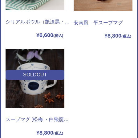
シリアルボウル（艶漆黒・深瑠璃・白）
安南風 平スープマグ
¥6,600
¥8,800
SOLDOUT
スープマグ (松梅 ・白飛龍・瓔珞youraku）各1客
¥8,800