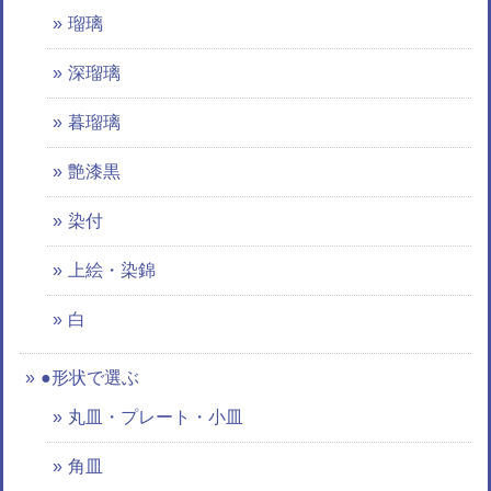
瑠璃
深瑠璃
暮瑠璃
艶漆黒
染付
上絵・染錦
白
●形状で選ぶ
丸皿・プレート・小皿
角皿