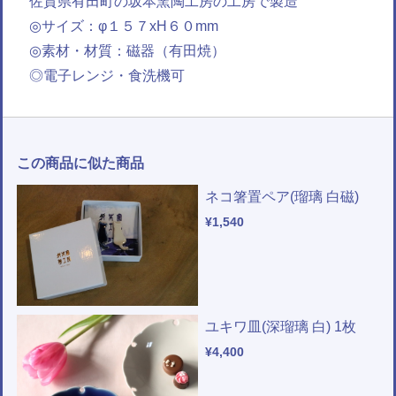
佐賀県有田町の坂本窯陶工房の工房で製造
◎サイズ：φ１５７xH６０mm
◎素材・材質：磁器（有田焼）
◎電子レンジ・食洗機可
この商品に似た商品
ネコ箸置ペア(瑠璃 白磁)
¥1,540
ユキワ皿(深瑠璃 白) 1枚
¥4,400