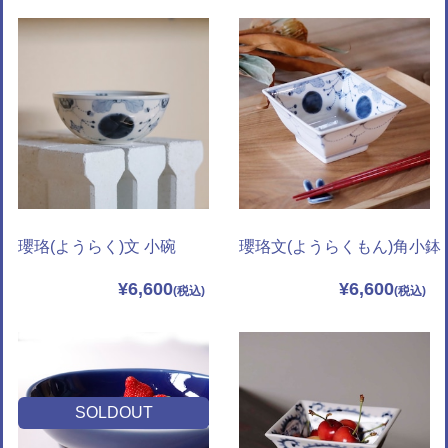
瓔珞(ようらく)文 小碗
瓔珞文(ようらくもん)角小鉢
¥6,600
¥6,600
SOLDOUT