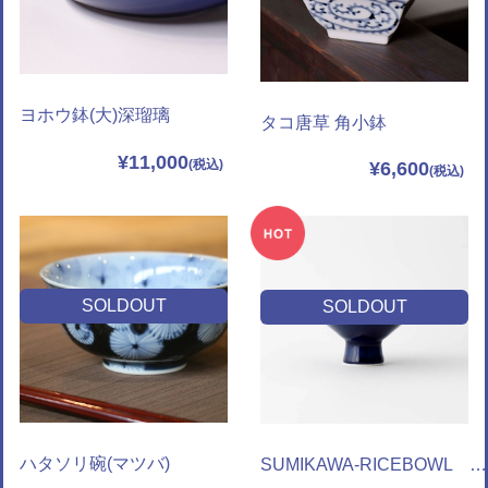
ヨホウ鉢(大)深瑠璃
タコ唐草 角小鉢
¥11,000
¥6,600
SOLDOUT
SOLDOUT
ハタソリ碗(マツバ)
SUMIKAWA-RICEBOWL 深瑠璃