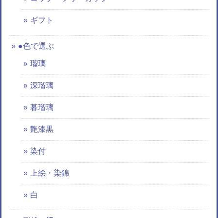
ギフト
●色で選ぶ
瑠璃
深瑠璃
暮瑠璃
艶漆黒
染付
上絵・染錦
白