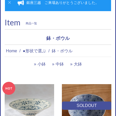
銀座三越 ご来場ありがとうございました。
Item
商品一覧
鉢・ボウル
Home
●形状で選ぶ
鉢・ボウル
小鉢
中鉢
大鉢
SOLDOUT