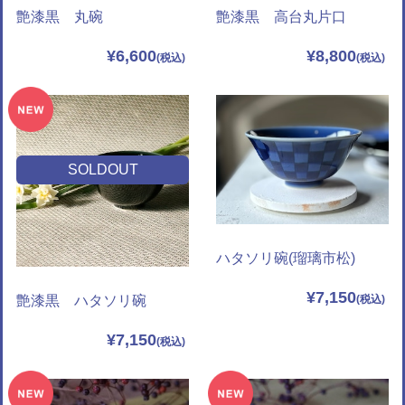
艶漆黒 丸碗
艶漆黒 高台丸片口
¥6,600
¥8,800
SOLDOUT
ハタソリ碗(瑠璃市松)
¥7,150
艶漆黒 ハタソリ碗
¥7,150