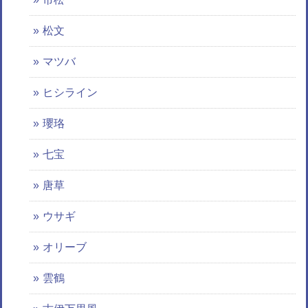
松文
マツバ
ヒシライン
瓔珞
七宝
唐草
ウサギ
オリーブ
雲鶴