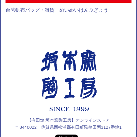
台湾帆布バッグ・雑貨 めいめいはんぷぎょう
【有田焼 坂本窯陶工房】オンラインストア
〒8440022 佐賀県西松浦郡有田町黒牟田丙3127番地1