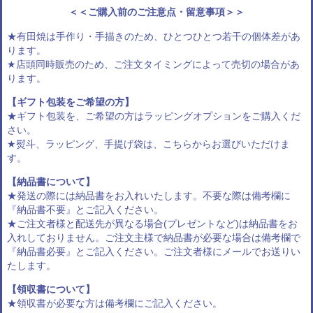
＜＜ご購入前のご注意点・留意事項＞＞
★有田焼は手作り・手描きのため、ひとつひとつ若干の個体差があ
ります。
★店頭同時販売のため、ご注文タイミングによって売切の場合があ
ります。
【ギフト包装をご希望の方】
★ギフト包装を、ご希望の方は
ラッピングオプション
をご購入くだ
さい。
★熨斗、ラッピング、手提げ袋は、
こちらからお選びいただけま
す
。
【納品書について】
★発送の際には納品書をお入れいたします。不要な際は備考欄に
『納品書不要』とご記入ください。
★ご注文者様と配送先が異なる場合(プレゼントなど)は納品書をお
入れしておりません。ご注文主様で納品書が必要な場合は備考欄で
『納品書必要』とご記入ください。ご注文者様にメールでお送りい
たします。
【領収書について】
★領収書が必要な方は備考欄にご記入ください。