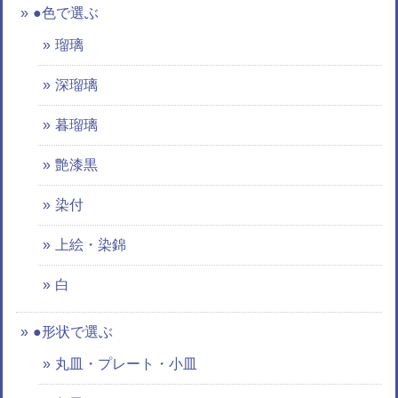
●色で選ぶ
瑠璃
深瑠璃
暮瑠璃
艶漆黒
染付
上絵・染錦
白
●形状で選ぶ
丸皿・プレート・小皿