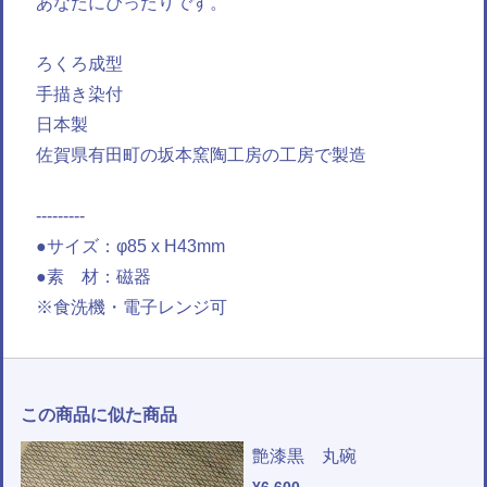
あなたにぴったりです。
ろくろ成型
手描き染付
日本製
佐賀県有田町の坂本窯陶工房の工房で製造
---------
●サイズ：φ85 x H43mm
●素 材：磁器
※食洗機・電子レンジ可
この商品に似た商品
艶漆黒 丸碗