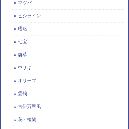
マツバ
ヒシライン
瓔珞
七宝
唐草
ウサギ
オリーブ
雲鶴
古伊万里風
花・植物