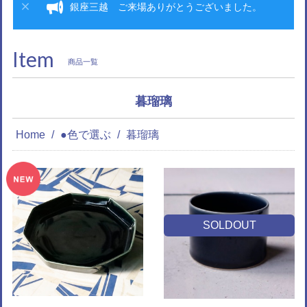
銀座三越 ご来場ありがとうございました。
Item
商品一覧
暮瑠璃
Home
●色で選ぶ
暮瑠璃
SOLDOUT