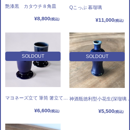
艶漆黒 カタウチ８角皿
Qこっぷ 暮瑠璃
¥8,800
¥11,000
SOLDOUT
SOLDOUT
マヨネーズ立て 筆筒 箸立て に使える小花生(深瑠璃 暮瑠璃)
神酒瓶徳利型小花生
¥6,600
¥5,500