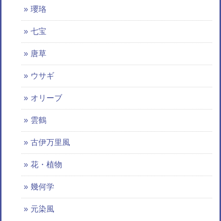
瓔珞
七宝
唐草
ウサギ
オリーブ
雲鶴
古伊万里風
花・植物
幾何学
元染風