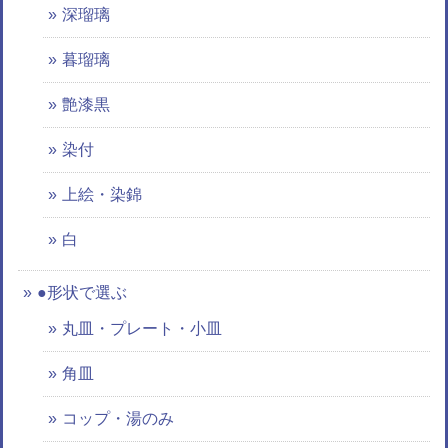
深瑠璃
暮瑠璃
艶漆黒
染付
上絵・染錦
白
●形状で選ぶ
丸皿・プレート・小皿
角皿
コップ・湯のみ