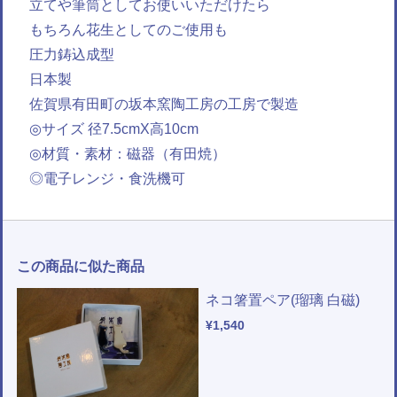
立てや筆筒としてお使いいただけたら
もちろん花生としてのご使用も
圧力鋳込成型
日本製
佐賀県有田町の坂本窯陶工房の工房で製造
◎サイズ 径7.5cmX高10cm
◎材質・素材：磁器（有田焼）
◎電子レンジ・食洗機可
この商品に似た商品
ネコ箸置ペア(瑠璃 白磁)
¥1,540