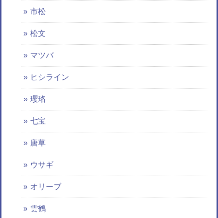
市松
松文
マツバ
ヒシライン
瓔珞
七宝
唐草
ウサギ
オリーブ
雲鶴