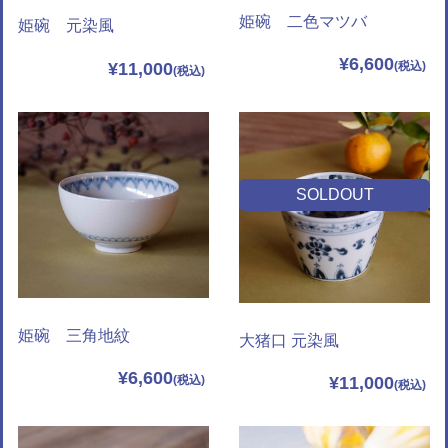
姫碗 二色マツバ
姫碗 元染風
¥6,600
¥11,000
SOLDOUT
姫碗 三角地紋
大猪口 元染風
¥6,600
¥11,000