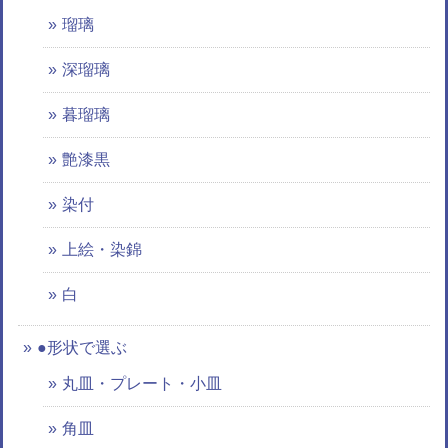
瑠璃
深瑠璃
暮瑠璃
艶漆黒
染付
上絵・染錦
白
●形状で選ぶ
丸皿・プレート・小皿
角皿