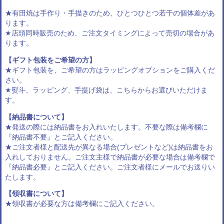
★有田焼は手作り・手描きのため、ひとつひとつ若干の個体差があ
ります。
★店頭同時販売のため、ご注文タイミングによって売切の場合があ
ります。
【ギフト包装をご希望の方】
★ギフト包装を、ご希望の方は
ラッピングオプション
をご購入くだ
さい。
★熨斗、ラッピング、手提げ袋は、
こちらからお選びいただけま
す
。
【納品書について】
★発送の際には納品書をお入れいたします。不要な際は備考欄に
『納品書不要』とご記入ください。
★ご注文者様と配送先が異なる場合(プレゼントなど)は納品書をお
入れしておりません。ご注文主様で納品書が必要な場合は備考欄で
『納品書必要』とご記入ください。ご注文者様にメールでお送りい
たします。
【領収書について】
★領収書が必要な方は備考欄にご記入ください。