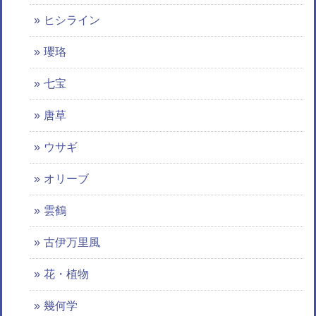
ヒシライン
瓔珞
七宝
唐草
ウサギ
オリーブ
雲鶴
古伊万里風
花・植物
幾何学