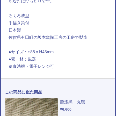
あなたにぴったりです。
ろくろ成型
手描き染付
日本製
佐賀県有田町の坂本窯陶工房の工房で製造
---------
●サイズ：φ85 x H43mm
●素 材：磁器
※食洗機・電子レンジ可
この商品に似た商品
艶漆黒 丸碗
¥6,600