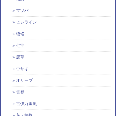
マツバ
ヒシライン
瓔珞
七宝
唐草
ウサギ
オリーブ
雲鶴
古伊万里風
花・植物