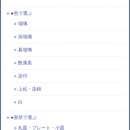
●色で選ぶ
瑠璃
深瑠璃
暮瑠璃
艶漆黒
染付
上絵・染錦
白
●形状で選ぶ
丸皿・プレート・小皿