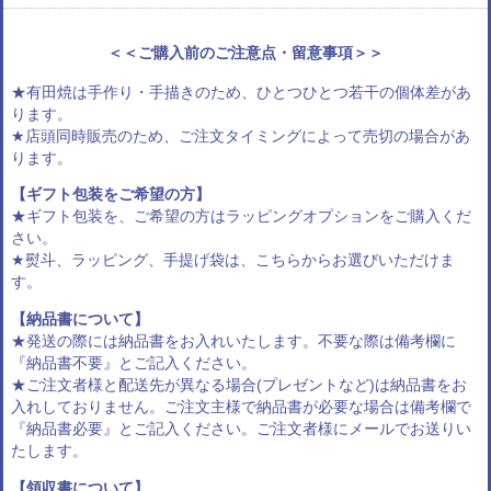
＜＜ご購入前のご注意点・留意事項＞＞
★有田焼は手作り・手描きのため、ひとつひとつ若干の個体差があ
ります。
★店頭同時販売のため、ご注文タイミングによって売切の場合があ
ります。
【ギフト包装をご希望の方】
★ギフト包装を、ご希望の方は
ラッピングオプション
をご購入くだ
さい。
★熨斗、ラッピング、手提げ袋は、
こちらからお選びいただけま
す
。
【納品書について】
★発送の際には納品書をお入れいたします。不要な際は備考欄に
『納品書不要』とご記入ください。
★ご注文者様と配送先が異なる場合(プレゼントなど)は納品書をお
入れしておりません。ご注文主様で納品書が必要な場合は備考欄で
『納品書必要』とご記入ください。ご注文者様にメールでお送りい
たします。
【領収書について】