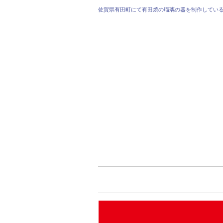
佐賀県有田町にて有田焼の瑠璃の器を制作してい