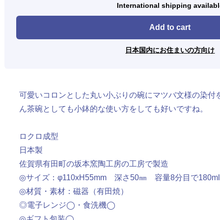
International shipping availab
Add to cart
日本国内にお住まいの方向け
可愛いコロンとした丸い小ぶりの碗にマツバ文様の染付
ん茶碗としても小鉢的な使い方をしても好いですね。
ロクロ成型
日本製
佐賀県有田町の坂本窯陶工房の工房で製造
◎サイズ：φ110xH55mm 深さ50㎜ 容量8分目で180ml
◎材質・素材：磁器（有田焼）
◎電子レンジ◯・食洗機◯
◎ギフト包装◯