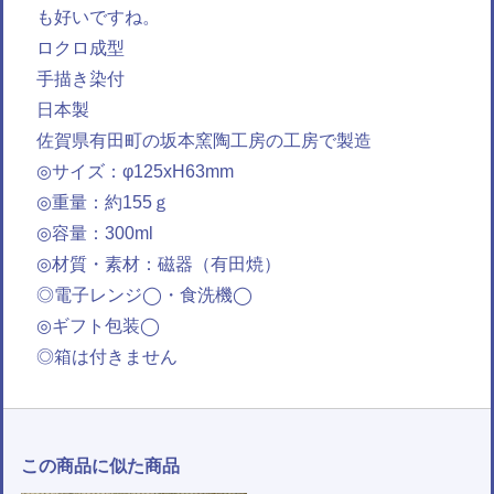
も好いですね。
ロクロ成型
手描き染付
日本製
佐賀県有田町の坂本窯陶工房の工房で製造
◎サイズ：φ125xH63mm
◎重量：約155ｇ
◎容量：300ml
◎材質・素材：磁器（有田焼）
◎電子レンジ◯・食洗機◯
◎ギフト包装◯
◎箱は付きません
この商品に似た商品