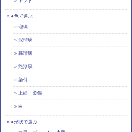
ギフト
●色で選ぶ
瑠璃
深瑠璃
暮瑠璃
艶漆黒
染付
上絵・染錦
白
●形状で選ぶ