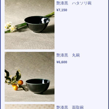
艶漆黒 ハタソリ碗
¥7,150
艶漆黒 丸碗
¥6,600
艶漆黒 面取碗