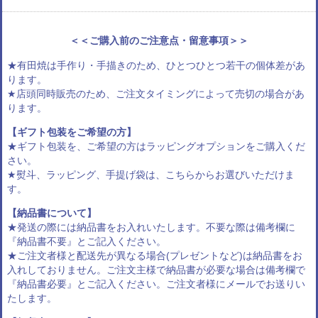
＜＜ご購入前のご注意点・留意事項＞＞
★有田焼は手作り・手描きのため、ひとつひとつ若干の個体差があ
ります。
★店頭同時販売のため、ご注文タイミングによって売切の場合があ
ります。
【ギフト包装をご希望の方】
★ギフト包装を、ご希望の方は
ラッピングオプション
をご購入くだ
さい。
★熨斗、ラッピング、手提げ袋は、
こちらからお選びいただけま
す
。
【納品書について】
★発送の際には納品書をお入れいたします。不要な際は備考欄に
『納品書不要』とご記入ください。
★ご注文者様と配送先が異なる場合(プレゼントなど)は納品書をお
入れしておりません。ご注文主様で納品書が必要な場合は備考欄で
『納品書必要』とご記入ください。ご注文者様にメールでお送りい
たします。