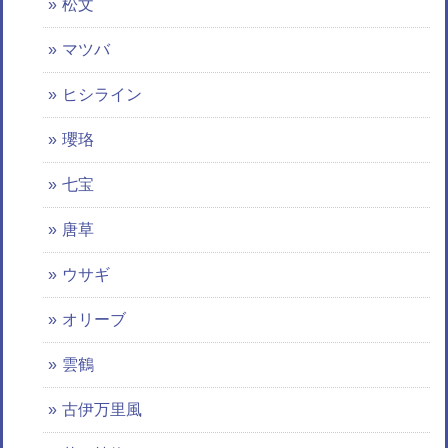
松文
マツバ
ヒシライン
瓔珞
七宝
唐草
ウサギ
オリーブ
雲鶴
古伊万里風