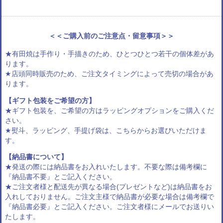
＜＜ご購入前のご注意点・留意事項＞＞
★有田焼は手作り・手描きのため、ひとつひとつ若干の個体差があ
ります。
★店頭同時販売のため、ご注文タイミングによって売切の場合があ
ります。
【ギフト包装をご希望の方】
★ギフト包装を、ご希望の方は
ラッピングオプション
をご購入くだ
さい。
★熨斗、ラッピング、手提げ袋は、
こちらからお選びいただけま
す
。
【納品書について】
★発送の際には納品書をお入れいたします。不要な際は備考欄に
『納品書不要』とご記入ください。
★ご注文者様と配送先が異なる場合(プレゼントなど)は納品書をお
入れしておりません。ご注文主様で納品書が必要な場合は備考欄で
『納品書必要』とご記入ください。ご注文者様にメールでお送りい
たします。