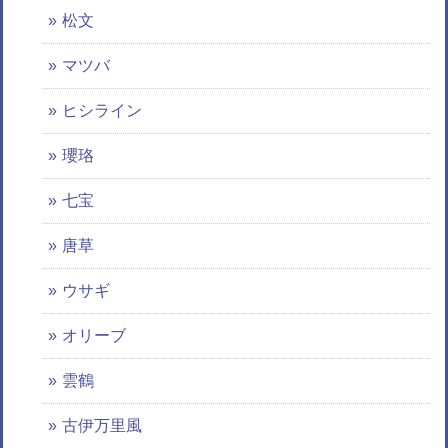
松文
マツバ
ヒシライン
瓔珞
七宝
唐草
ウサギ
オリーブ
雲鶴
古伊万里風