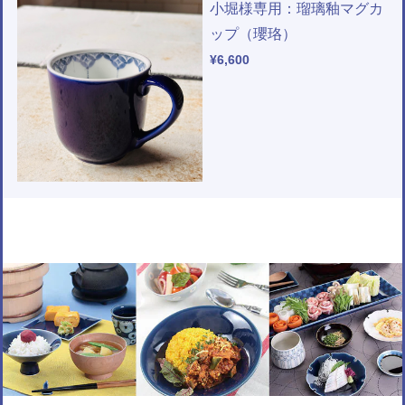
小堀様専用：瑠璃釉マグカ
ップ（瓔珞）
¥6,600