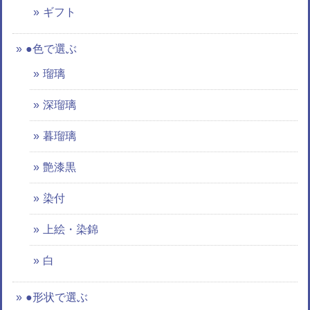
ギフト
●色で選ぶ
瑠璃
深瑠璃
暮瑠璃
艶漆黒
染付
上絵・染錦
白
●形状で選ぶ