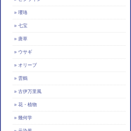
瓔珞
七宝
唐草
ウサギ
オリーブ
雲鶴
古伊万里風
花・植物
幾何学
元染風