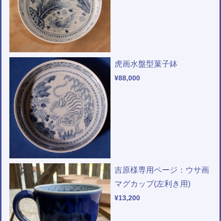
虎画水盤型菓子鉢
¥88,000
吉原様専用ページ：ウサ画
マグカップ(左利き用)
¥13,200