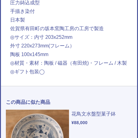
圧力鋳込成型
手描き染付
日本製
佐賀県有田町の坂本窯陶工房の工房で製造
◎サイズ：内寸 203x252mm
外寸 220x273mm(フレーム）
陶板 100x145mm
◎材質・素材：陶板 / 磁器（有田焼)・フレーム / 木製
◎ギフト包装◯
この商品に似た商品
花鳥文水盤型菓子鉢
¥88,000