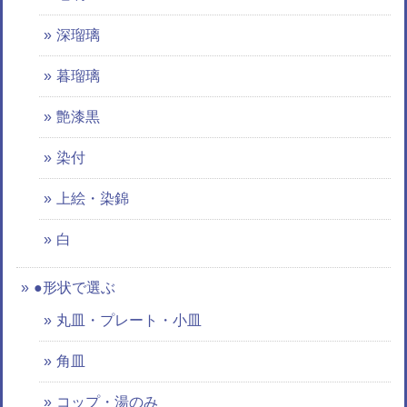
深瑠璃
暮瑠璃
艶漆黒
染付
上絵・染錦
白
●形状で選ぶ
丸皿・プレート・小皿
角皿
コップ・湯のみ