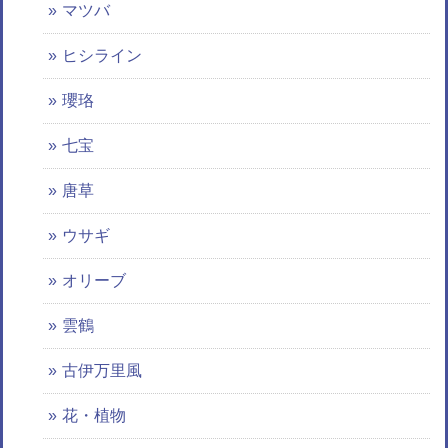
マツバ
ヒシライン
瓔珞
七宝
唐草
ウサギ
オリーブ
雲鶴
古伊万里風
花・植物