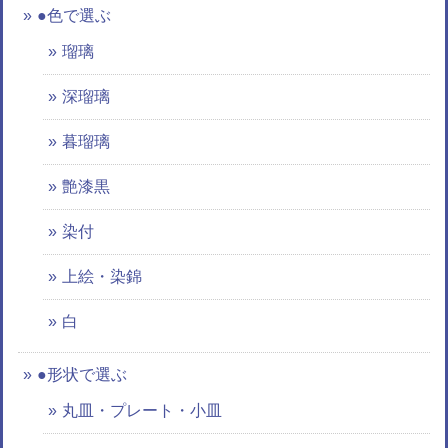
●色で選ぶ
瑠璃
深瑠璃
暮瑠璃
艶漆黒
染付
上絵・染錦
白
●形状で選ぶ
丸皿・プレート・小皿