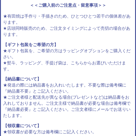
＜＜ご購入前のご注意点・留意事項＞＞
★有田焼は手作り・手描きのため、ひとつひとつ若干の個体差があ
ります。
★店頭同時販売のため、ご注文タイミングによって売切の場合があ
ります。
【ギフト包装をご希望の方】
★ギフト包装を、ご希望の方は
ラッピングオプション
をご購入くだ
さい。
★熨斗、ラッピング、手提げ袋は、
こちらからお選びいただけま
す
。
【納品書について】
★発送の際には納品書をお入れいたします。不要な際は備考欄に
『納品書不要』とご記入ください。
★ご注文者様と配送先が異なる場合(プレゼントなど)は納品書をお
入れしておりません。ご注文主様で納品書が必要な場合は備考欄で
『納品書必要』とご記入ください。ご注文者様にメールでお送りい
たします。
【領収書について】
★領収書が必要な方は備考欄にご記入ください。