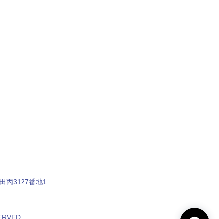
田丙3127番地1
RVED.