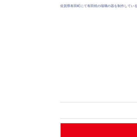
佐賀県有田町にて有田焼の瑠璃の器を制作してい