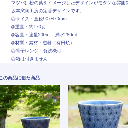
マツバは松の葉をイメージしたデザインがモダンな雰囲
坂本窯陶工房の定番デザインです。
◎サイズ：直径90xH70mm
◎重量：約170ｇ
◎容量：適量200ml 満水280ml
◎材質・素材：磁器（有田焼）
◎電子レンジ・食洗機可
◎箱は付きません
この商品に似た商品