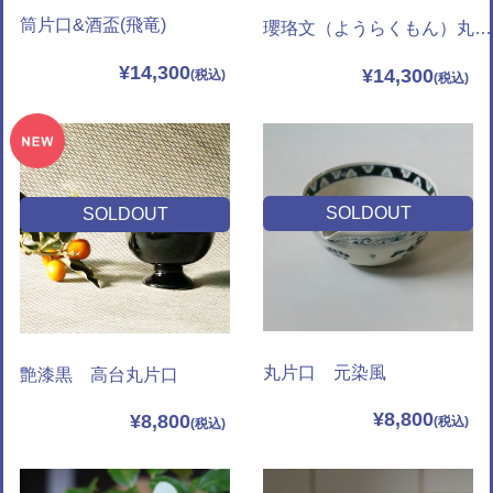
筒片口&酒盃(飛竜)
瓔珞文（ようらくもん）丸片口＆酒杯
¥14,300
¥14,300
SOLDOUT
SOLDOUT
丸片口 元染風
艶漆黒 高台丸片口
¥8,800
¥8,800