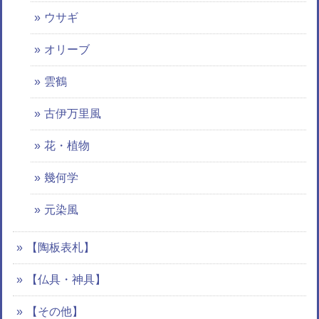
ウサギ
オリーブ
雲鶴
古伊万里風
花・植物
幾何学
元染風
【陶板表札】
【仏具・神具】
【その他】