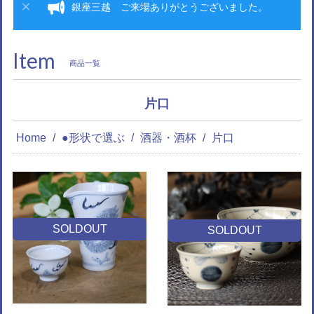
銀座三越 ご来場ありがとうございました。
Item
商品一覧
片口
Home
●形状で選ぶ
酒器・酒杯
片口
SOLDOUT
SOLDOUT