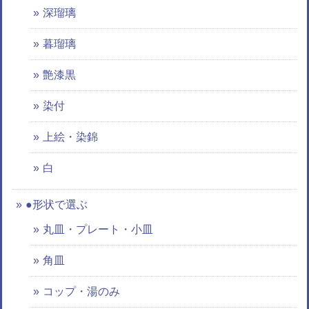
深瑠璃
暮瑠璃
艶漆黒
染付
上絵・染錦
白
●形状で選ぶ
丸皿・プレート・小皿
角皿
コップ・湯のみ