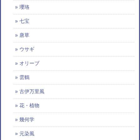
瓔珞
七宝
唐草
ウサギ
オリーブ
雲鶴
古伊万里風
花・植物
幾何学
元染風