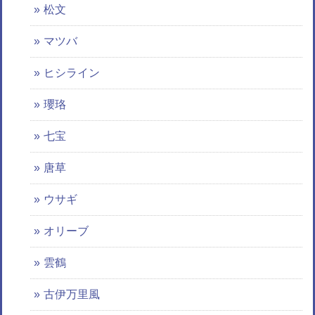
松文
マツバ
ヒシライン
瓔珞
七宝
唐草
ウサギ
オリーブ
雲鶴
古伊万里風