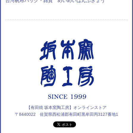
台湾帆布バッグ・雑貨 めいめいはんぷぎょう
【有田焼 坂本窯陶工房】オンラインストア
〒8440022 佐賀県西松浦郡有田町黒牟田丙3127番地1