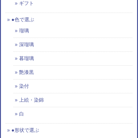
ギフト
●色で選ぶ
瑠璃
深瑠璃
暮瑠璃
艶漆黒
染付
上絵・染錦
白
●形状で選ぶ