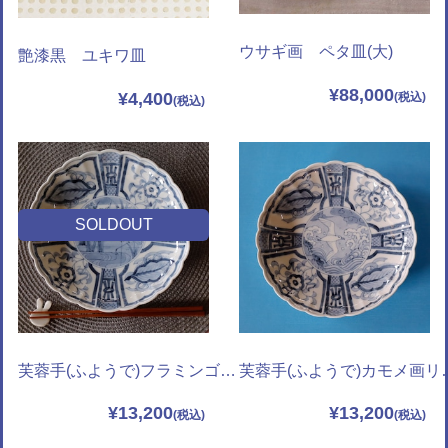
ウサギ画 ペタ皿(大)
艶漆黒 ユキワ皿
¥88,000
¥4,400
SOLDOUT
芙蓉手(ふようで)フラミンゴ画リンカ7寸皿
芙蓉手(ふようで
¥13,200
¥13,200