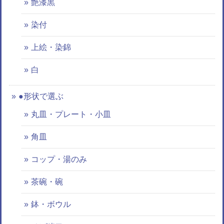
艶漆黒
染付
上絵・染錦
白
●形状で選ぶ
丸皿・プレート・小皿
角皿
コップ・湯のみ
茶碗・碗
鉢・ボウル