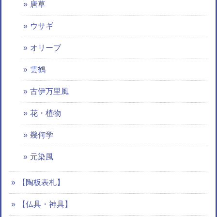
唐草
ウサギ
オリーブ
雲鶴
古伊万里風
花・植物
幾何学
元染風
【陶板表札】
【仏具・神具】