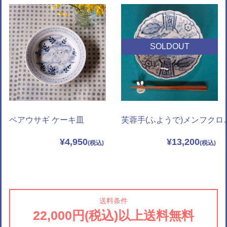
SOLDOUT
ペアウサギ ケーキ皿
芙蓉手(ふようで)
¥4,950
¥13,200
送料条件
22,000円(税込)以上送料無料