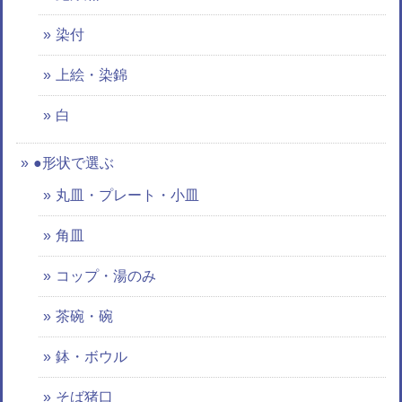
染付
上絵・染錦
白
●形状で選ぶ
丸皿・プレート・小皿
角皿
コップ・湯のみ
茶碗・碗
鉢・ボウル
そば猪口