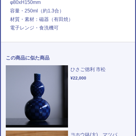
φ80xH150mm
容量・250ml（約1.3合）
材質・素材：磁器（有田焼）
電子レンジ・食洗機可
この商品に似た商品
ひさご徳利 市松
¥22,000
ヨホウ鉢(大) マツバ