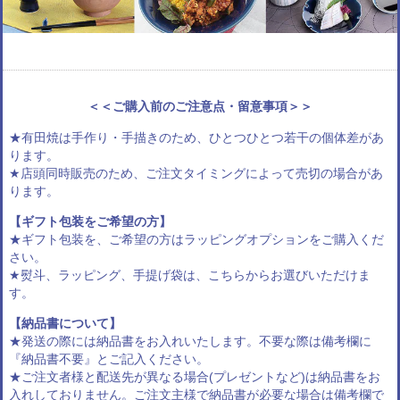
＜＜ご購入前のご注意点・留意事項＞＞
★有田焼は手作り・手描きのため、ひとつひとつ若干の個体差があ
ります。
★店頭同時販売のため、ご注文タイミングによって売切の場合があ
ります。
【ギフト包装をご希望の方】
★ギフト包装を、ご希望の方は
ラッピングオプション
をご購入くだ
さい。
★熨斗、ラッピング、手提げ袋は、
こちらからお選びいただけま
す
。
【納品書について】
★発送の際には納品書をお入れいたします。不要な際は備考欄に
『納品書不要』とご記入ください。
★ご注文者様と配送先が異なる場合(プレゼントなど)は納品書をお
入れしておりません。ご注文主様で納品書が必要な場合は備考欄で