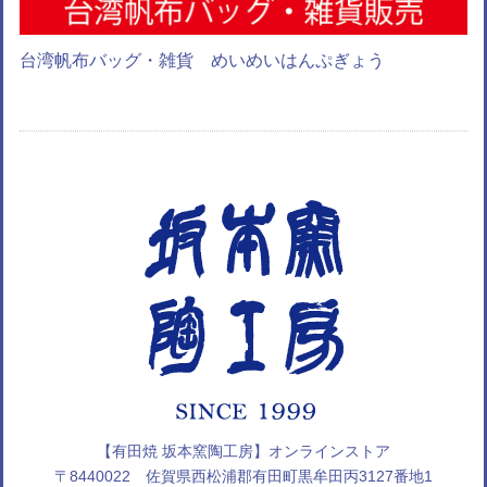
台湾帆布バッグ・雑貨 めいめいはんぷぎょう
【有田焼 坂本窯陶工房】オンラインストア
〒8440022 佐賀県西松浦郡有田町黒牟田丙3127番地1