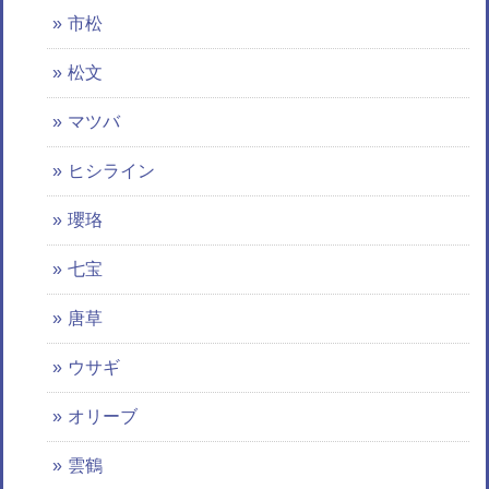
市松
松文
マツバ
ヒシライン
瓔珞
七宝
唐草
ウサギ
オリーブ
雲鶴