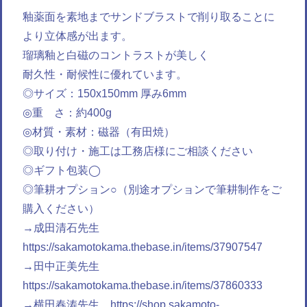
釉薬面を素地までサンドブラストで削り取ることに
より立体感が出ます。
瑠璃釉と白磁のコントラストが美しく
耐久性・耐候性に優れています。
◎サイズ：150x150mm 厚み6mm
◎重 さ：約400g
◎材質・素材：磁器（有田焼）
◎取り付け・施工は工務店様にご相談ください
◎ギフト包装◯
◎筆耕オプション○（別途オプションで筆耕制作をご
購入ください）
→成田清石先生
https://sakamotokama.thebase.in/items/37907547
→田中正美先生
https://sakamotokama.thebase.in/items/37860333
→横田春涛先生
https://shop.sakamoto-