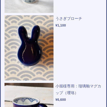
うさぎブローチ
¥1,100
小堀様専用：瑠璃釉マグカ
ップ（瓔珞）
¥6,600