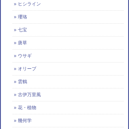
ヒシライン
瓔珞
七宝
唐草
ウサギ
オリーブ
雲鶴
古伊万里風
花・植物
幾何学