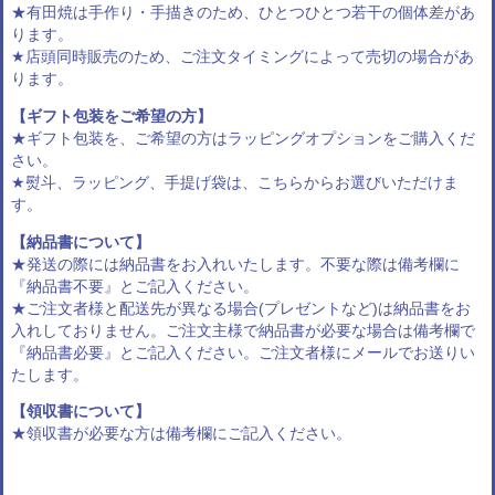
★有田焼は手作り・手描きのため、ひとつひとつ若干の個体差があ
ります。
★店頭同時販売のため、ご注文タイミングによって売切の場合があ
ります。
【ギフト包装をご希望の方】
★ギフト包装を、ご希望の方は
ラッピングオプション
をご購入くだ
さい。
★熨斗、ラッピング、手提げ袋は、
こちらからお選びいただけま
す
。
【納品書について】
★発送の際には納品書をお入れいたします。不要な際は備考欄に
『納品書不要』とご記入ください。
★ご注文者様と配送先が異なる場合(プレゼントなど)は納品書をお
入れしておりません。ご注文主様で納品書が必要な場合は備考欄で
『納品書必要』とご記入ください。ご注文者様にメールでお送りい
たします。
【領収書について】
★領収書が必要な方は備考欄にご記入ください。