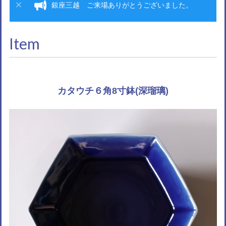
銀座三越 ご来場ありがとうございました。
Item
カタウチ６角8寸鉢(深瑠璃)