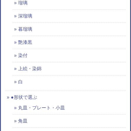
瑠璃
深瑠璃
暮瑠璃
艶漆黒
染付
上絵・染錦
白
●形状で選ぶ
丸皿・プレート・小皿
角皿