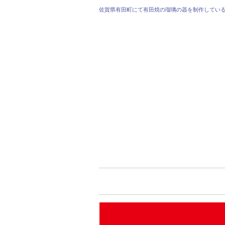
佐賀県有田町にて有田焼の瑠璃の器を制作してい