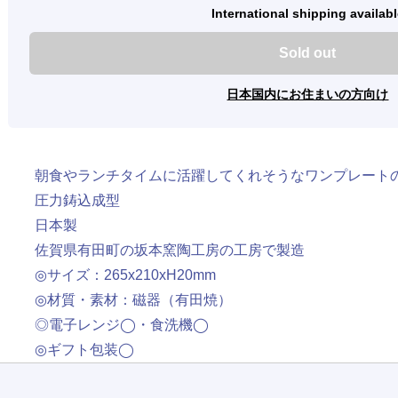
International shipping availab
Sold out
日本国内にお住まいの方向け
朝食やランチタイムに活躍してくれそうなワンプレート
圧力鋳込成型
日本製
佐賀県有田町の坂本窯陶工房の工房で製造
◎サイズ：265x210xH20mm
◎材質・素材：磁器（有田焼）
◎電子レンジ◯・食洗機◯
◎ギフト包装◯