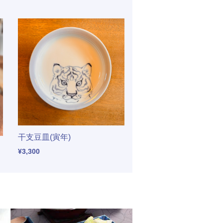
干支豆皿(寅年)
¥3,300