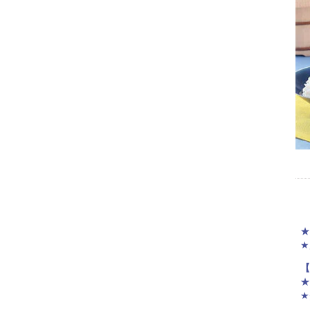
★
★
【
★
★