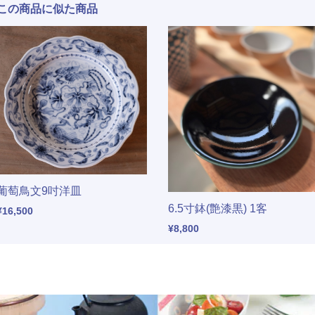
この商品に似た商品
葡萄鳥文9吋洋皿
6.5寸鉢(艶漆黒) 1客
¥16,500
¥8,800