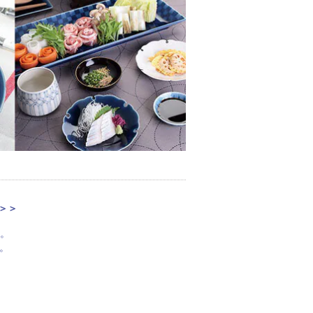
＞＞
。
。