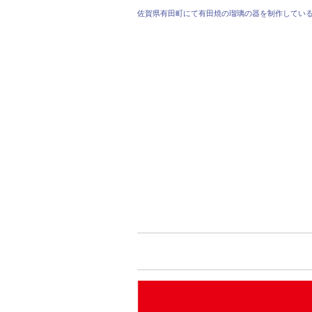
佐賀県有田町にて有田焼の瑠璃の器を制作してい