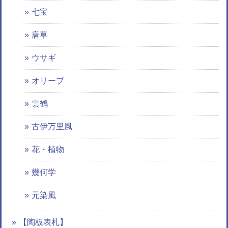
七宝
唐草
ウサギ
オリーブ
雲鶴
古伊万里風
花・植物
幾何学
元染風
【陶板表札】