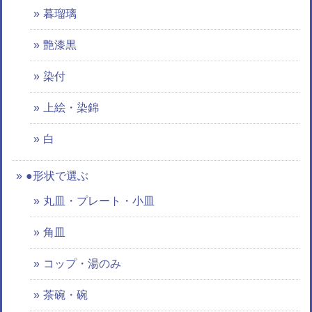
暮瑠璃
艶漆黒
染付
上絵・染錦
白
●形状で選ぶ
丸皿・プレート・小皿
角皿
コップ・湯のみ
茶碗・碗