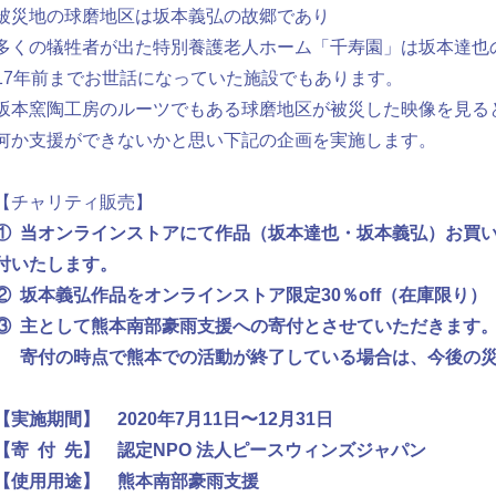
被災地の球磨地区は坂本義弘の故郷であり
多くの犠牲者が出た特別養護老人ホーム「千寿園」は坂本達也
17年前までお世話になっていた施設でもあります。
坂本窯陶工房のルーツでもある球磨地区が被災した映像を見る
何か支援ができないかと思い下記の企画を実施します。
【チャリティ販売】
① 当オンラインストアにて作品（坂本達也・坂本義弘）お買い
付いたします。
② 坂本義弘作品をオンラインストア限定30％off（在庫限り）
③ 主として熊本南部豪雨支援への寄付とさせていただきます
寄付の時点で熊本での活動が終了している場合は、今後の災
【実施期間】 2020年7月11日〜12月31日
【寄 付 先】 認定NPO 法人ピースウィンズジャパン
【使用用途】 熊本南部豪雨支援