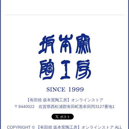
【有田焼 坂本窯陶工房】オンラインストア
〒8440022 佐賀県西松浦郡有田町黒牟田丙3127番地1
COPYRIGHT © 【有田焼 坂本窯陶工房】オンラインストア ALL