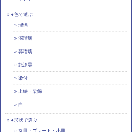
●色で選ぶ
瑠璃
深瑠璃
暮瑠璃
艶漆黒
染付
上絵・染錦
白
●形状で選ぶ
丸皿・プレート・小皿