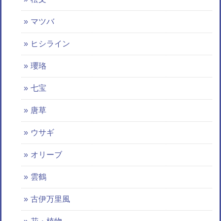
マツバ
ヒシライン
瓔珞
七宝
唐草
ウサギ
オリーブ
雲鶴
古伊万里風