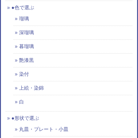
●色で選ぶ
瑠璃
深瑠璃
暮瑠璃
艶漆黒
染付
上絵・染錦
白
●形状で選ぶ
丸皿・プレート・小皿