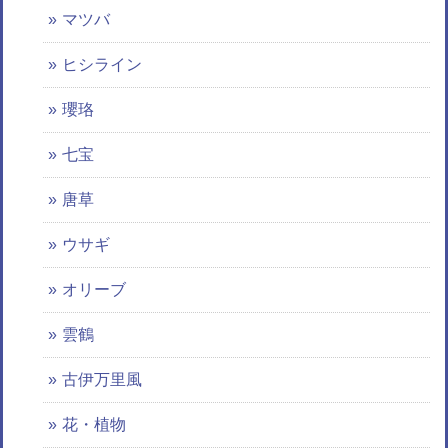
マツバ
ヒシライン
瓔珞
七宝
唐草
ウサギ
オリーブ
雲鶴
古伊万里風
花・植物