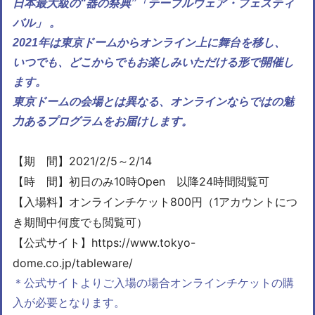
日本最大級の“器の祭典”
「テーブルウェア・フェスティ
バル」 。
2021年は東京ドームからオンライン上に
舞台を移し、
いつでも、どこからでも
お楽しみいただける形で開催し
ます。
東京ドームの会場とは異なる、オンラインならではの魅
力あるプログラムをお届けします。
【期 間】2021/2/5～2/14
【時 間】初日のみ10時Open 以降24時間閲覧可
【入場料】オンラインチケット800円（1アカウントにつ
き期間中何度でも閲覧可）
【公式サイト】https://www.tokyo-
dome.co.jp/tableware/
＊公式サイトよりご入場の場合オンラインチケットの購
入が必要となります。