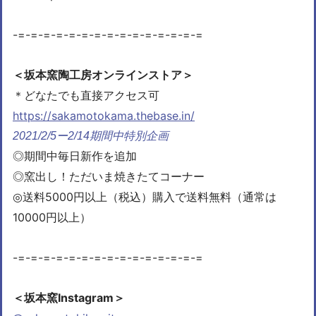
-=-=-=
-=-=-=
-=-=-=
-=-=-=
-=-=-=
＜坂本窯陶工房オンラインストア＞
＊どなたでも直接アクセス可
https://sakamotokama.thebase.in/
2021/2/5ー2/14期間中特別企画
◎期間中毎日新作を追加
◎窯出し！ただいま焼きたてコーナー
◎送料5000円以上（税込）購入で送料無料（通常は
10000円以上）
-=-=-=
-=-=-=
-=-=-=
-=-=-=
-=-=-=
＜坂本窯Instagram＞