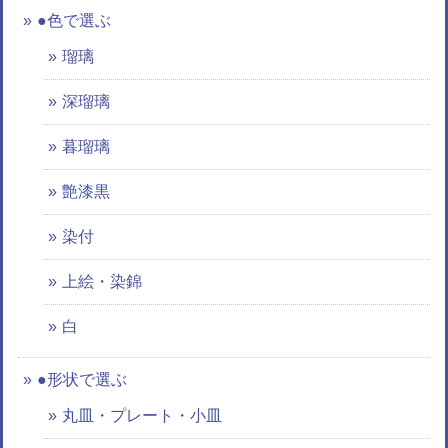
●色で選ぶ
瑠璃
深瑠璃
暮瑠璃
艶漆黒
染付
上絵・染錦
白
●形状で選ぶ
丸皿・プレート・小皿