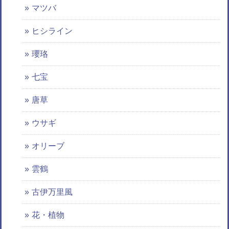
マツバ
ヒシライン
瓔珞
七宝
唐草
ウサギ
オリーブ
雲鶴
古伊万里風
花・植物