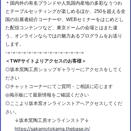
＊国内外の有名ブランドや人気国内産地の多彩なうつわ
とテーブルセッティングが楽しめるほか、250を超える全
国の出展者紹介コーナーや、WEBセミナーをはじめとし
た配信コンテンツなど、東京ドームの会場とはまた違
う、オンラインならではの魅力あるプログラムをお送り
します。
-=-=-=
-=-=-=
-=-=-=
-=-=-=
-=-=-=
＜TWFサイトよりアクセスのお客様＞
◎坂本窯陶工房ショップギャラリーにアクセスをしてく
ださい
◎チャットコーナーにてご質問・ご相談に応じます
◎掲示板にて最新情報をご確認ください
◎ここより坂本窯オンラインストアへアクセスしてくだ
さい。
↓坂本窯陶工房オンラインストア
↓
https://sakamotokama.thebase.in/