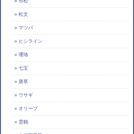
市松
松文
マツバ
ヒシライン
瓔珞
七宝
唐草
ウサギ
オリーブ
雲鶴