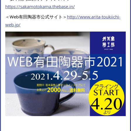
https://sakamotokama.thebase.in/
＜Web有田陶器市公式サイト＞
http://www.arita-toukiichi-
web.jp/