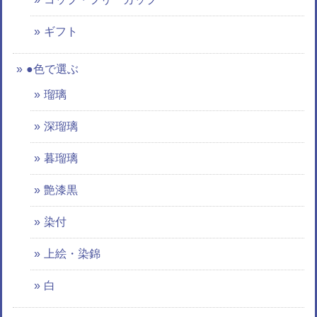
ギフト
●色で選ぶ
瑠璃
深瑠璃
暮瑠璃
艶漆黒
染付
上絵・染錦
白