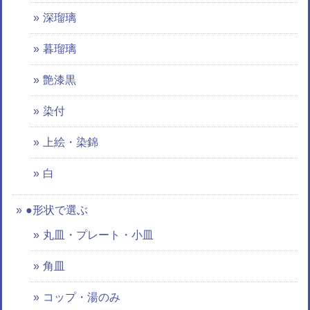
深瑠璃
暮瑠璃
艶漆黒
染付
上絵・染錦
白
●形状で選ぶ
丸皿・プレート・小皿
角皿
コップ・湯のみ