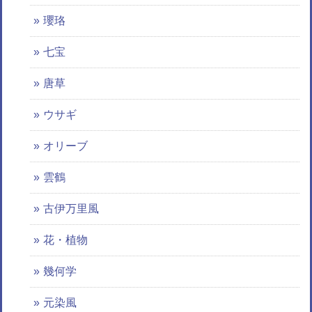
瓔珞
七宝
唐草
ウサギ
オリーブ
雲鶴
古伊万里風
花・植物
幾何学
元染風