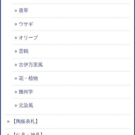
唐草
ウサギ
オリーブ
雲鶴
古伊万里風
花・植物
幾何学
元染風
【陶板表札】
【仏具・神具】