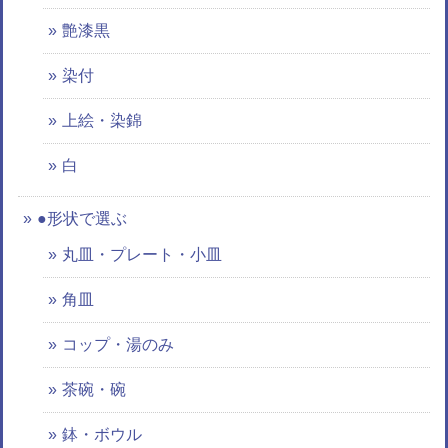
艶漆黒
染付
上絵・染錦
白
●形状で選ぶ
丸皿・プレート・小皿
角皿
コップ・湯のみ
茶碗・碗
鉢・ボウル