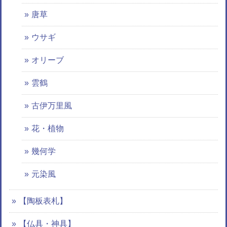
唐草
ウサギ
オリーブ
雲鶴
古伊万里風
花・植物
幾何学
元染風
【陶板表札】
【仏具・神具】