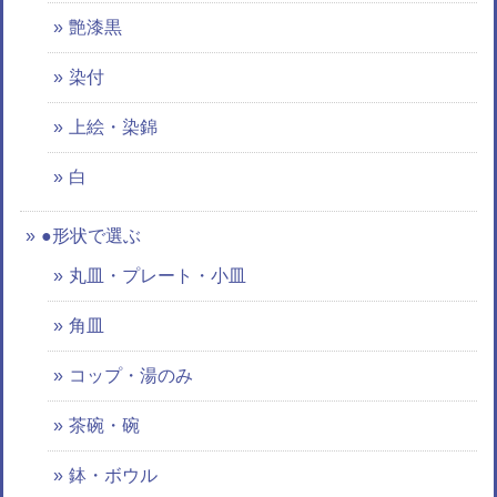
艶漆黒
染付
上絵・染錦
白
●形状で選ぶ
丸皿・プレート・小皿
角皿
コップ・湯のみ
茶碗・碗
鉢・ボウル