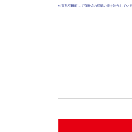
佐賀県有田町にて有田焼の瑠璃の器を制作してい