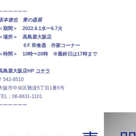
ーーーーーー
坂本達也 青の器展
＜期間＞ 2022.6.1水ー6.7火
＜場所＞ 高島屋大阪店
６F 和食器 作家コーナー
＜時間＞ 10時〜20時 ※最終日は17時まで
高島屋大阪店HP
コチラ
〒542-8510
大阪市中央区難波5丁目1番5号
TEL：
06-6631-1101
ーーーーーー