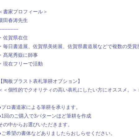
＜書家プロフィール＞
横田春涛先生
------------
・佐賀県在住
・毎日書道展、佐賀県美術展、佐賀県書道展などで複数の受賞
・髙尾秀嶽に師事
・現在フリーで活動
【陶板ブラスト表札筆耕オプション】
＜＜個性的でクオリティの高い表札にしたい方にオススメ。＞
●プロ書道家による筆耕を承ります。
●1回のご購入で3パターンほど筆耕を作成
その中からお選びいただきます。
●ご希望の書体などありましたらおしらせください。