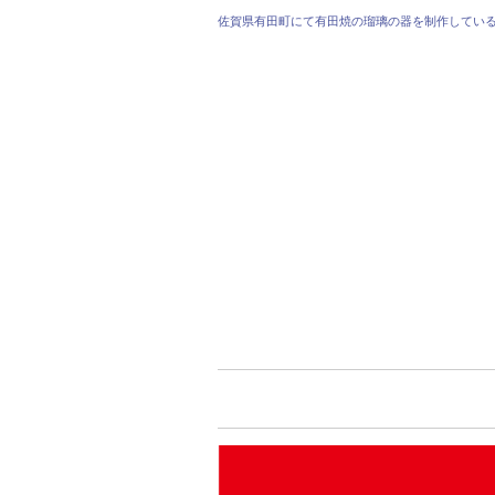
佐賀県有田町にて有田焼の瑠璃の器を制作してい