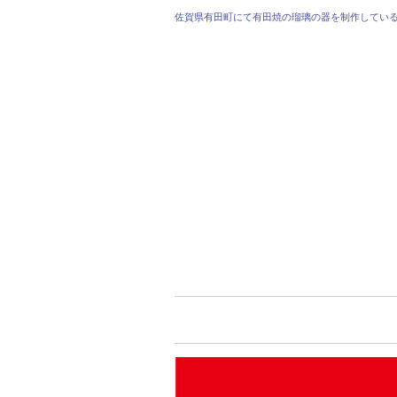
佐賀県有田町にて有田焼の瑠璃の器を制作してい