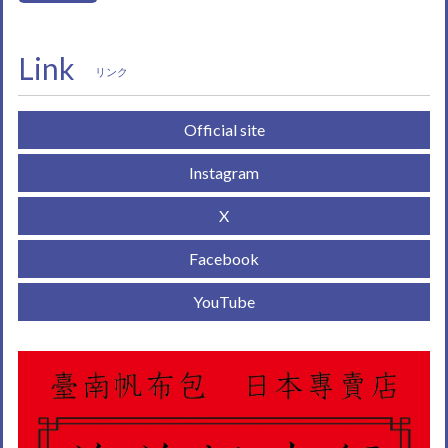
Link
リンク
Official site
Instagram
X
Facebook
YouTube