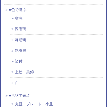
●色で選ぶ
瑠璃
深瑠璃
暮瑠璃
艶漆黒
染付
上絵・染錦
白
●形状で選ぶ
丸皿・プレート・小皿