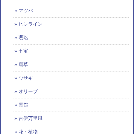
マツバ
ヒシライン
瓔珞
七宝
唐草
ウサギ
オリーブ
雲鶴
古伊万里風
花・植物