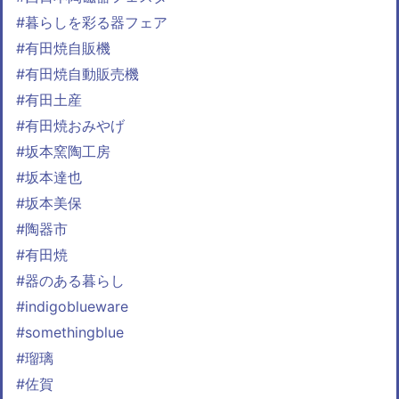
#暮らしを彩る器フェア
#有田焼自販機
#有田焼自動販売機
#有田土産
#有田焼おみやげ
#坂本窯陶工房
#坂本達也
#坂本美保
#陶器市
#有田焼
#器のある暮らし
#indigoblueware
#somethingblue
#瑠璃
#佐賀