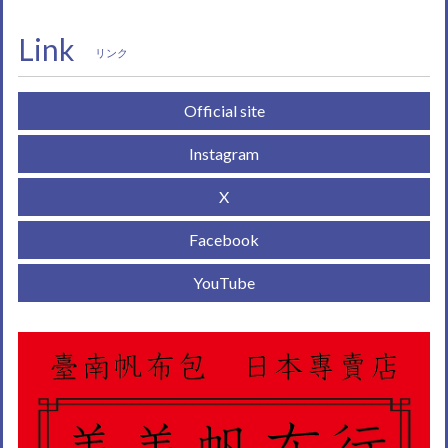
Link
リンク
Official site
Instagram
X
Facebook
YouTube