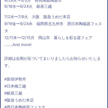
4/29火〜5/5月 有田陶器陶器市
6/18水〜6/24火 銀座三越
7/2水〜7/8火 大阪 阪急うめだ本店
9/19金〜9/24水 福岡県北九州市 西日本陶磁器フェス
タ
12/11木〜12/15月 岡山市 暮らしを彩る器フェア
……..And more!
詳細は会期が近づいてまいりましたらお知らせいたしま
す。
#新宿伊勢丹
#日本橋三越
#銀座三越
#
阪急うめだ本店
#西日本陶磁器フェスタ