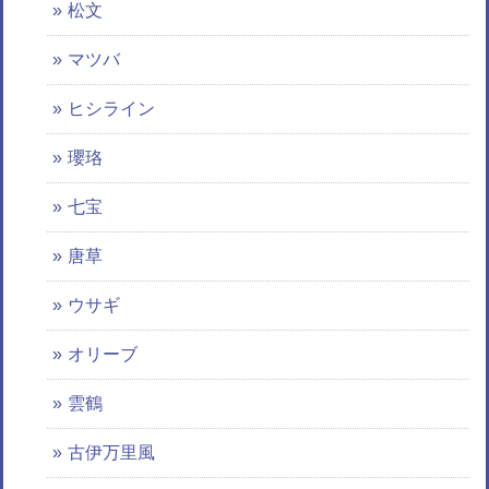
松文
マツバ
ヒシライン
瓔珞
七宝
唐草
ウサギ
オリーブ
雲鶴
古伊万里風