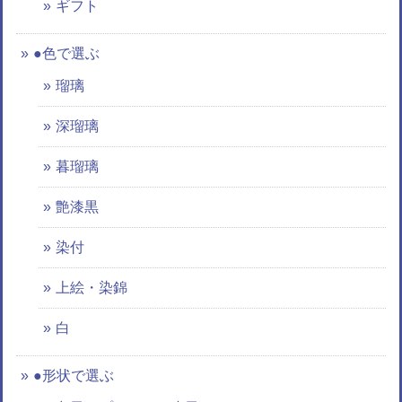
ギフト
●色で選ぶ
瑠璃
深瑠璃
暮瑠璃
艶漆黒
染付
上絵・染錦
白
●形状で選ぶ