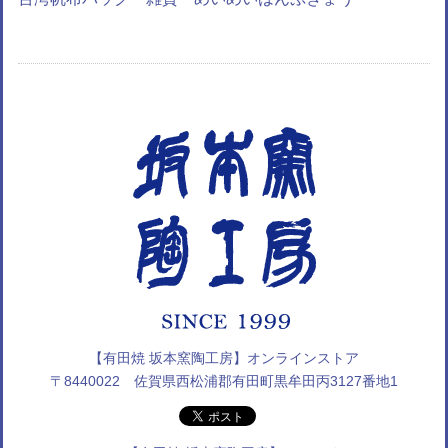
【有田焼 坂本窯陶工房】オンラインストア
〒8440022 佐賀県西松浦郡有田町黒牟田丙3127番地1